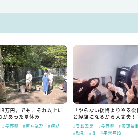
で18万円。でも、それ以上に
「やらない後悔よりやる後
のがあった夏休み
と経験になるから大丈夫！
#長野県
#裏方業務
#短期
#乗鞍温泉
#長野県
#調理補
#短期
#冬
#年末年始