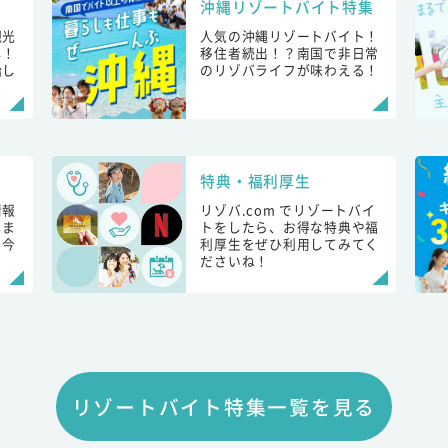
沖縄リゾートバイト特集
観光
人気の沖縄リゾートバイト！
し！
移住者続出！？南国で非日常
始し
のリゾバライフが味わえる！
特典・福利厚生
情報
リゾバ.com でリゾートバイ
しま
トをしたら、お得な特典や福
も今
利厚生をぜひ利用してみてく
ださいね！
リゾートバイト特集一覧を見る