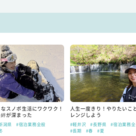
うなスノボ生活にワクワク！
人生一度きり！やりたいこ
の絆が深まった
レンジしよう
新潟県
#宿泊業務全般
#軽井沢
#長野県
#宿泊業務全
冬
#長期
#春
#夏