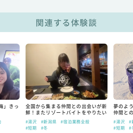
関連する体験談
悔」きっ
全国から集まる仲間との出会いが新
夢のよ
鮮！またリゾートバイトをやりたい
仲間と
助
#湯沢
#新潟県
#宿泊業務全般
#湯沢
#
#短期
#冬
#短期
#