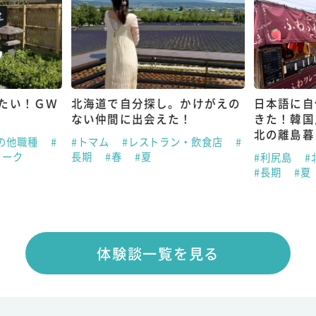
たい！ＧＷ
北海道で自分探し。かけがえの
日本語に自
ない仲間に出会えた！
きた！韓国
北の離島暮
の他職種
#
#トマム
#レストラン・飲食店
#
ィーク
長期
#春
#夏
#利尻島
#
#長期
#夏
体験談一覧を見る