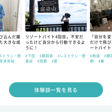
び込んだ離
リゾートバイト4回目。不安だ
「自分を変
た大きな成
ったけど自分から行動できるよ
だけで飛び
うに！
ートバイト
ストラン・飲
#下田
#静岡県
#レストラン・飲
#熱海
#静
#年末年始
食店
#短期
#夏
期
#春
体験談一覧を見る