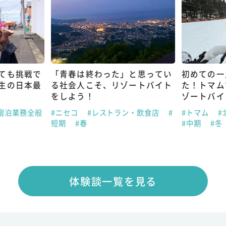
ても挑戦で
「青春は終わった」と思ってい
初めての一
生の日本最
る社会人こそ、リゾートバイト
た！トマム
をしよう！
ゾートバイ
宿泊業務全般
#ニセコ
#レストラン・飲食店
#
#トマム
#
短期
#春
#中期
#冬
体験談一覧を見る