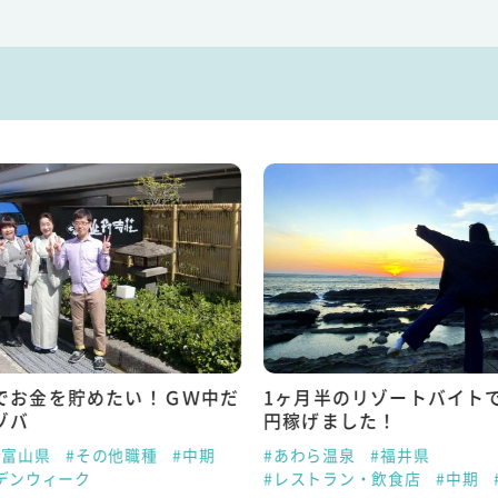
でお金を貯めたい！ＧＷ中だ
1ヶ月半のリゾートバイトで
ゾバ
円稼げました！
#富山県
#その他職種
#中期
#あわら温泉
#福井県
デンウィーク
#レストラン・飲食店
#中期