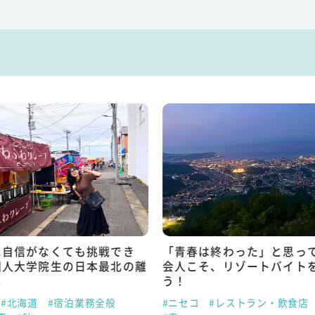
に自信がなくても挑戦でき
「青春は終わった」と思っ
国人大学院生の日本最北の離
会人こそ、リゾートバイト
し
う！
#北海道
#宿泊業務全般
#ニセコ
#レストラン・飲食店