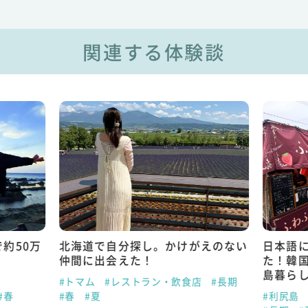
関連する体験談
約50万
北海道で自分探し。かけがえのない
日本語
仲間に出会えた！
た！韓
島暮ら
#トマム
#レストラン・飲食店
#長期
#春
#春
#夏
#利尻島