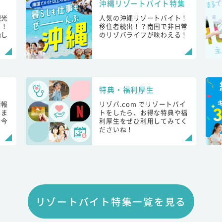
沖縄リゾートバイト特集
観光
人気の沖縄リゾートバイト！
し！
移住者続出！？南国で非日常
始し
のリゾバライフが味わえる！
特典・福利厚生
情報
リゾバ.com でリゾートバイ
しま
トをしたら、お得な特典や福
も今
利厚生をぜひ利用してみてく
ださいね！
リゾートバイト特集一覧を見る