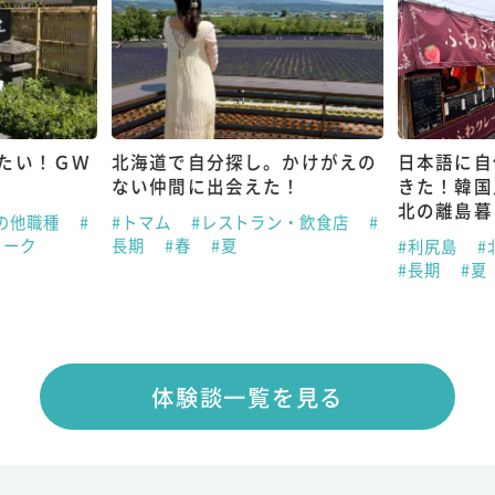
たい！ＧＷ
北海道で自分探し。かけがえの
日本語に自
ない仲間に出会えた！
きた！韓国
北の離島暮
の他職種
#
#トマム
#レストラン・飲食店
#
ィーク
長期
#春
#夏
#利尻島
#
#長期
#夏
体験談一覧を見る