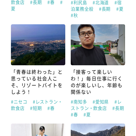
飲食店
#長期
#春
#
#利尻島
#北海道
#宿
夏
泊業務全般
#長期
#夏
#秋
「青春は終わった」と
「接客って楽しい
思っている社会人こ
わ！」毎日仕事に行く
そ、リゾートバイトを
のが楽しいし、年齢も
しよう！
関係ない
#ニセコ
#レストラン・
#南知多
#愛知県
#レ
飲食店
#短期
#春
ストラン・飲食店
#長期
#春
#夏