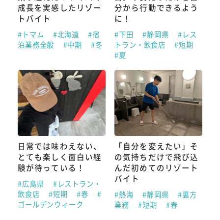
成長を実感したリゾー
分から行動できるよう
トバイト
に！
#トマム
#北海道
#宿
#下田
#静岡県
#レス
泊業務全般
#中期
#冬
トラン・飲食店
#短期
#夏
日常では味わえない、
「自分を変えたい」そ
とても楽しく面白い経
の気持ちだけで飛び込
験が待っている！
んだ初めてのリゾート
バイト
#広島県
#レストラン・
飲食店
#短期
#春
#
#熱海
#静岡県
#裏方
ゴールデンウィーク
業務
#短期
#春