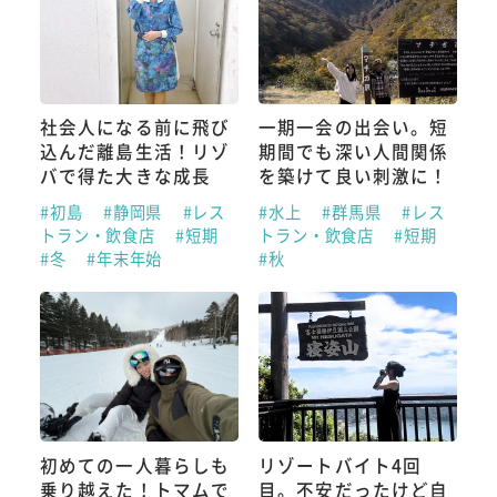
社会人になる前に飛び
一期一会の出会い。短
込んだ離島生活！リゾ
期間でも深い人間関係
バで得た大きな成長
を築けて良い刺激に！
#初島
#静岡県
#レス
#水上
#群馬県
#レス
トラン・飲食店
#短期
トラン・飲食店
#短期
#冬
#年末年始
#秋
初めての一人暮らしも
リゾートバイト4回
乗り越えた！トマムで
目。不安だったけど自