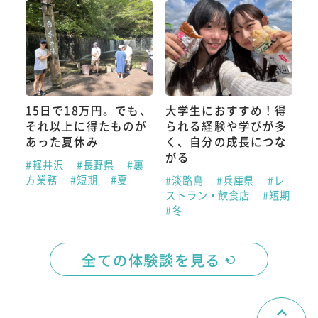
15日で18万円。でも、
大学生におすすめ！得
それ以上に得たものが
られる経験や学びが多
あった夏休み
く、自分の成長につな
がる
#軽井沢
#長野県
#裏
方業務
#短期
#夏
#淡路島
#兵庫県
#レ
ストラン・飲食店
#短期
#冬
全ての体験談を見る