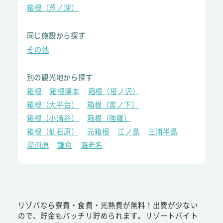
箱根（芦ノ湖）
同じ施設から探す
その他
別の観光地から探す
箱根
箱根湯本
箱根（塔ノ沢）
箱根（大平台）
箱根（宮ノ下）
箱根（小涌谷）
箱根（強羅）
箱根（仙石原）
元箱根
江ノ島
三浦半島
湯河原
鎌倉
海老名
リゾバなら寮費・食費・光熱費が無料！出費が少ない
ので、貯金もバッチリ貯められます。リゾートバイト