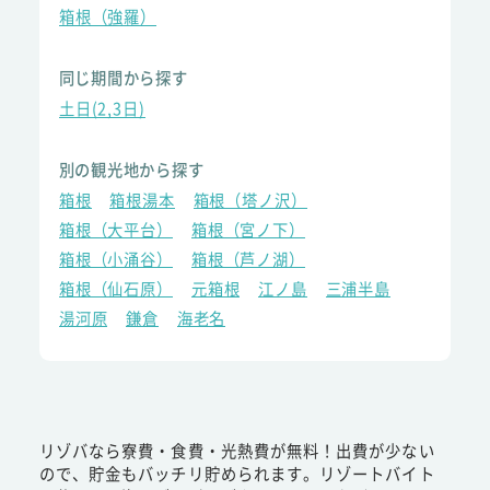
箱根（強羅）
同じ期間から探す
土日(2,3日)
別の観光地から探す
箱根
箱根湯本
箱根（塔ノ沢）
箱根（大平台）
箱根（宮ノ下）
箱根（小涌谷）
箱根（芦ノ湖）
箱根（仙石原）
元箱根
江ノ島
三浦半島
湯河原
鎌倉
海老名
リゾバなら寮費・食費・光熱費が無料！出費が少ない
ので、貯金もバッチリ貯められます。リゾートバイト