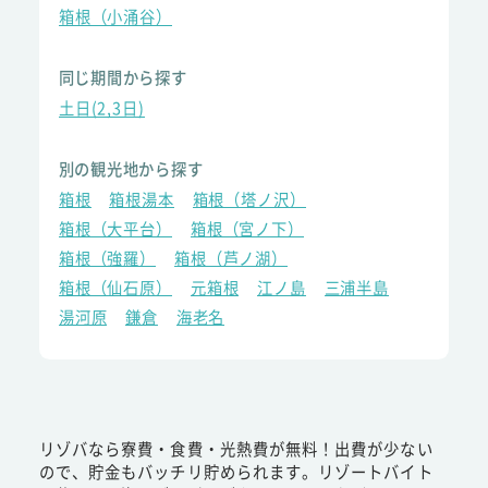
箱根（小涌谷）
同じ期間から探す
土日(2,3日)
別の観光地から探す
箱根
箱根湯本
箱根（塔ノ沢）
箱根（大平台）
箱根（宮ノ下）
箱根（強羅）
箱根（芦ノ湖）
箱根（仙石原）
元箱根
江ノ島
三浦半島
湯河原
鎌倉
海老名
リゾバなら寮費・食費・光熱費が無料！出費が少ない
ので、貯金もバッチリ貯められます。リゾートバイト