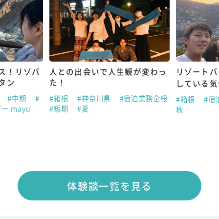
ス！リゾバ
人との出会いで人生観が変わっ
リゾートバ
タン
た！
している気
助
#中期
#
#箱根
#神奈川県
#宿泊業務全般
#箱根
#宿
ー mayu
#短期
#夏
秋
体験談一覧を見る