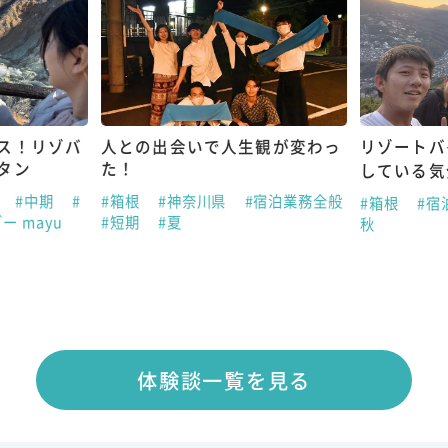
ス！リゾバ
人との出会いで人生観が変わっ
リゾートバ
タン
た！
している気
助
#中期
#
#箱根
#神奈川県
#宿泊業務全般
#箱根
#宿
ー mayu
#短期
#夏
秋
体験談一覧を見る