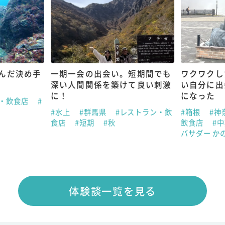
んだ決め手
一期一会の出会い。短期間でも
ワクワクし
深い人間関係を築けて良い刺激
い自分に出
に！
になった
ン・飲食店
#
#水上
#群馬県
#レストラン・飲
#箱根
#神
食店
#短期
#秋
飲食店
#
バサダー か
体験談一覧を見る