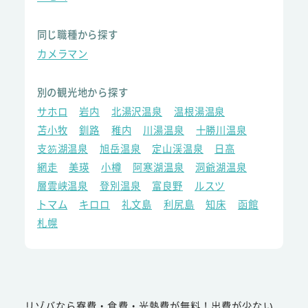
同じ職種から探す
カメラマン
別の観光地から探す
サホロ
岩内
北湯沢温泉
温根湯温泉
苫小牧
釧路
稚内
川湯温泉
十勝川温泉
支笏湖温泉
旭岳温泉
定山渓温泉
日高
網走
美瑛
小樽
阿寒湖温泉
洞爺湖温泉
層雲峡温泉
登別温泉
富良野
ルスツ
トマム
キロロ
礼文島
利尻島
知床
函館
札幌
リゾバなら寮費・食費・光熱費が無料！出費が少ない