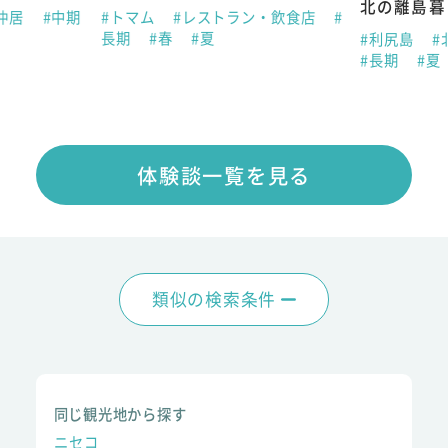
北の離島暮
仲居
#中期
#トマム
#レストラン・飲食店
#
長期
#春
#夏
#利尻島
#
#長期
#夏
体験談一覧を見る
類似の検索条件
同じ観光地から探す
ニセコ