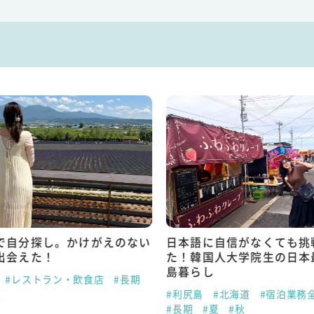
で自分探し。かけがえのない
日本語に自信がなくても挑
出会えた！
た！韓国人大学院生の日本
島暮らし
#レストラン・飲食店
#長期
夏
#利尻島
#北海道
#宿泊業務
#長期
#夏
#秋