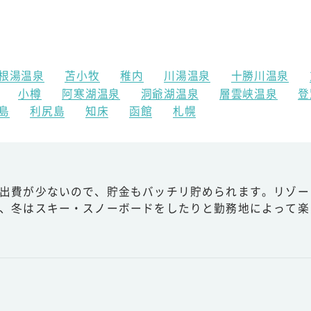
根湯温泉
苫小牧
稚内
川湯温泉
十勝川温泉
小樽
阿寒湖温泉
洞爺湖温泉
層雲峡温泉
登
島
利尻島
知床
函館
札幌
出費が少ないので、貯金もバッチリ貯められます。リゾー
、冬はスキー・スノーボードをしたりと勤務地によって楽