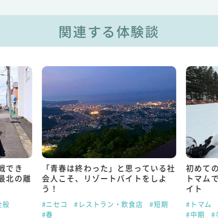
関連する体験談
戦でき
「青春は終わった」と思っている社
初めて
最北の離
会人こそ、リゾートバイトをしよ
トマム
う！
イト
全般
#ニセコ
#レストラン・飲食店
#短期
#トマム
#春
#中期
#