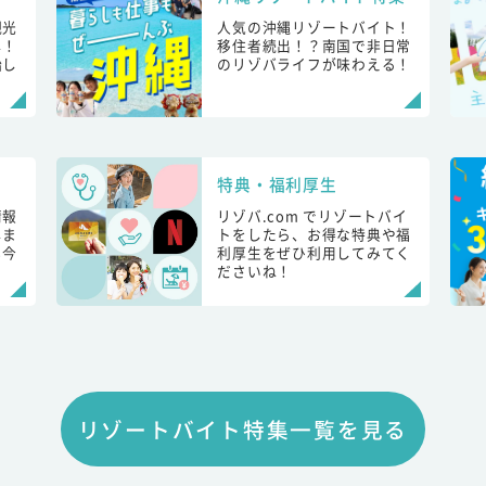
観光
人気の沖縄リゾートバイト！
し！
移住者続出！？南国で非日常
始し
のリゾバライフが味わえる！
特典・福利厚生
情報
リゾバ.com でリゾートバイ
しま
トをしたら、お得な特典や福
も今
利厚生をぜひ利用してみてく
ださいね！
リゾートバイト特集一覧を見る