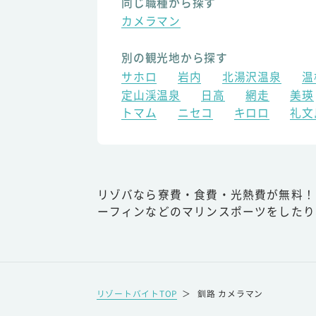
同じ職種から探す
カメラマン
別の観光地から探す
サホロ
岩内
北湯沢温泉
温
定山渓温泉
日高
網走
美瑛
トマム
ニセコ
キロロ
礼文
リゾバなら寮費・食費・光熱費が無料！
ーフィンなどのマリンスポーツをしたり
リゾートバイトTOP
＞
釧路 カメラマン