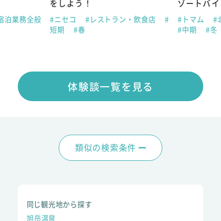
をしよう！
ゾートバイ
宿泊業務全般
#ニセコ
#レストラン・飲食店
#
#トマム
#
短期
#春
#中期
#冬
体験談一覧を見る
類似の検索条件
同じ観光地から探す
旭岳温泉