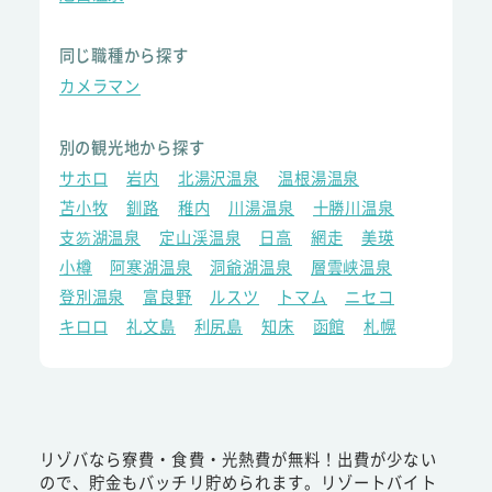
同じ職種から探す
カメラマン
別の観光地から探す
サホロ
岩内
北湯沢温泉
温根湯温泉
苫小牧
釧路
稚内
川湯温泉
十勝川温泉
支笏湖温泉
定山渓温泉
日高
網走
美瑛
小樽
阿寒湖温泉
洞爺湖温泉
層雲峡温泉
登別温泉
富良野
ルスツ
トマム
ニセコ
キロロ
礼文島
利尻島
知床
函館
札幌
リゾバなら寮費・食費・光熱費が無料！出費が少ない
ので、貯金もバッチリ貯められます。リゾートバイト