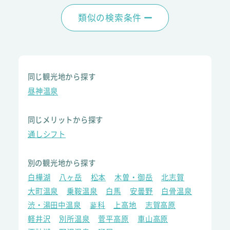
類似の検索条件
同じ観光地から探す
昼神温泉
同じメリットから探す
通しシフト
別の観光地から探す
白樺湖
八ヶ岳
松本
木曽・御岳
北志賀
大町温泉
乗鞍温泉
白馬
安曇野
白骨温泉
渋・湯田中温泉
蓼科
上高地
志賀高原
軽井沢
別所温泉
菅平高原
車山高原