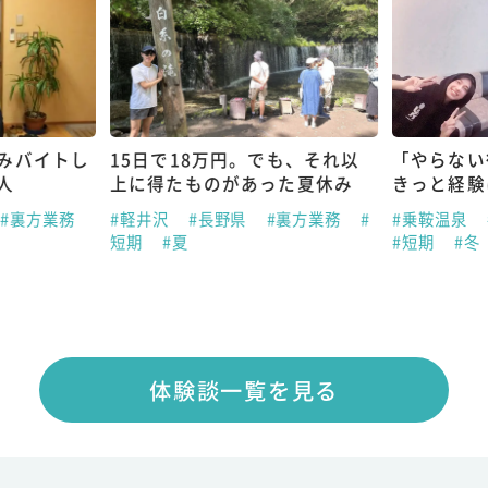
みバイトし
15日で18万円。でも、それ以
「やらない
人
上に得たものがあった夏休み
きっと経験
#裏方業務
#軽井沢
#長野県
#裏方業務
#
#乗鞍温泉
短期
#夏
#短期
#冬
体験談一覧を見る