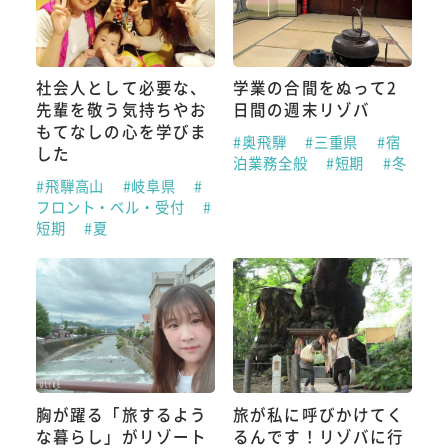
社会人として必要な、
学業の合間をぬって2
先輩を敬う気持ちやお
日間の週末リゾバ
もてなしの心を学びま
#奥飛騨
#三重県
#宿
した
泊業務全般
#短期
#冬
#飛騨高山
#岐阜県
#
フロント・ベル・受付
#
短期
#夏
胸が躍る「旅するよう
旅が私に呼びかけてく
な暮らし」がリゾート
るんです！リゾバに行