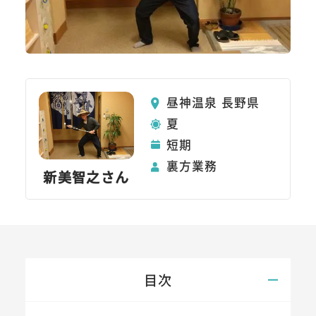
昼神温泉 長野県
夏
短期
裏方業務
新美智之さん
目次