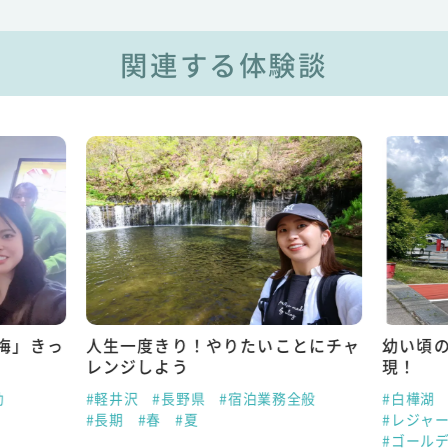
関連する体験談
悔」きっ
人生一度きり！やりたいことにチャ
幼い頃
レンジしよう
現！
助
#軽井沢
#長野県
#宿泊業務全般
#白樺湖
#長期
#春
#夏
#レジャ
#ゴール