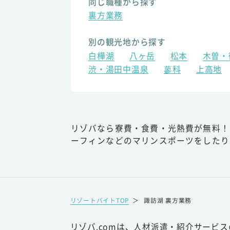
同じ職種から探す
裏方業務
別の観光地から探す
白樺湖
八ヶ岳
松本
木曽・
渋・湯田中温泉
蓼科
上高地
リゾバなら寮費・食費・光熱費が無料！
ーフィンなどのマリンスポーツをしたり
リゾートバイトTOP
＞
諏訪湖 裏方業務
リゾバ.comは、人材派遣・紹介サービ