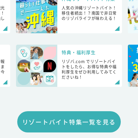
観光
人気の沖縄リゾートバイト！
し！
移住者続出！？南国で非日常
始し
のリゾバライフが味わえる！
特典・福利厚生
情報
リゾバ.com でリゾートバイ
しま
トをしたら、お得な特典や福
も今
利厚生をぜひ利用してみてく
ださいね！
リゾートバイト特集一覧を見る