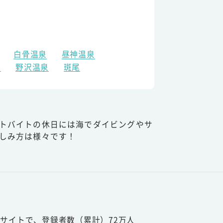
白骨温泉
昼神温泉
原
野沢温泉
斑尾
トバイトの休日には海でダイビングやサ
しみ方は様々です！
サイトで、登録者数（累計）72万人