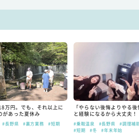
で18万円。でも、それ以上に
「やらない後悔よりやる後
のがあった夏休み
と経験になるから大丈夫！
#長野県
#裏方業務
#短期
#乗鞍温泉
#長野県
#調理補
#短期
#冬
#年末年始