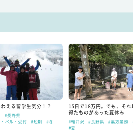
味わえる留学生気分！？
15日で18万円。でも、そ
得たものがあった夏休み
原
#長野県
ト・ベル・受付
#短期
#冬
#軽井沢
#長野県
#裏方業務
#夏