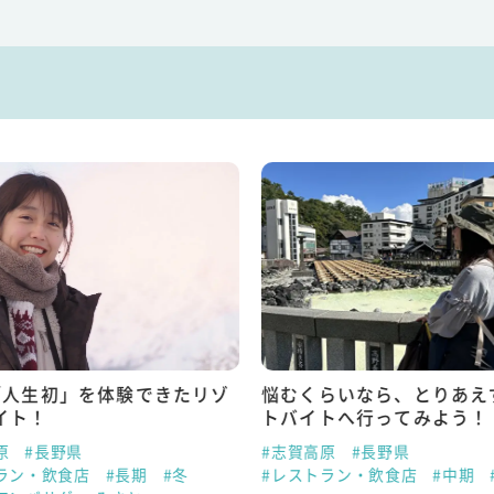
「人生初」を体験できたリゾ
悩むくらいなら、とりあえ
イト！
トバイトへ行ってみよう！
原
#長野県
#志賀高原
#長野県
ラン・飲食店
#長期
#冬
#レストラン・飲食店
#中期