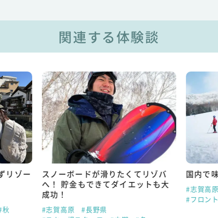
関連する体験談
ずリゾー
スノーボードが滑りたくてリゾバ
国内で
へ！ 貯金もできてダイエットも大
#志賀高
成功！
#フロン
#秋
#志賀高原
#長野県