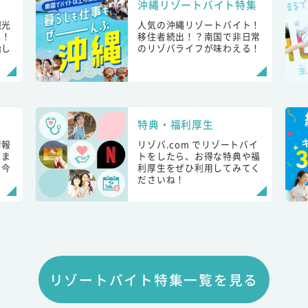
沖縄リゾートバイト特集
観光
人気の沖縄リゾートバイト！
し！
移住者続出！？南国で非日常
始し
のリゾバライフが味わえる！
特典・福利厚生
情報
リゾバ.com でリゾートバイ
しま
トをしたら、お得な特典や福
も今
利厚生をぜひ利用してみてく
ださいね！
リゾートバイト特集一覧を見る