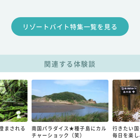
リゾートバイト特集一覧を見る
関連する体験談
澄まされる
南国パラダイス★種子島にカル
行きたい国
チャーショック（笑）
毎日を楽し