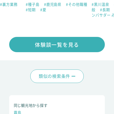
#裏方業務
#種子島
#鹿児島県
#その他職種
#黒川温泉
#短期
#夏
般
#長期
ンバサダー 
体験談一覧を見る
類似の検索条件
同じ観光地から探す
霧島