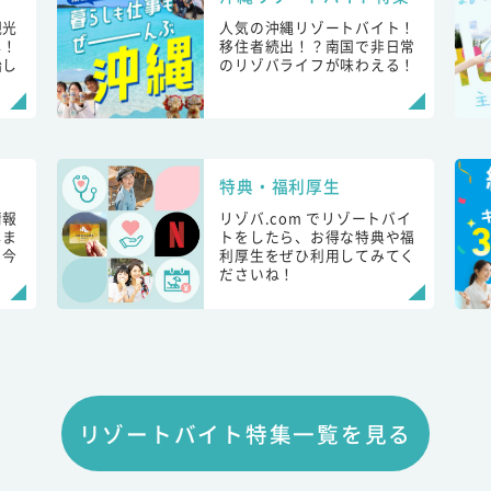
観光
人気の沖縄リゾートバイト！
し！
移住者続出！？南国で非日常
始し
のリゾバライフが味わえる！
特典・福利厚生
情報
リゾバ.com でリゾートバイ
しま
トをしたら、お得な特典や福
も今
利厚生をぜひ利用してみてく
ださいね！
リゾートバイト特集一覧を見る