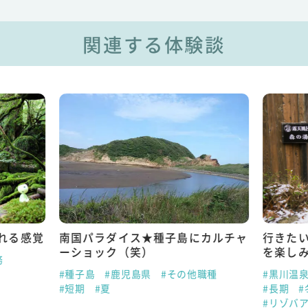
関連する体験談
カルチャ
行きたい国や場所がたくさん！毎日
新しい
を楽しみながら貯金できる
は得ら
職種
#黒川温泉
#熊本県
#宿泊業務全般
#天草
#
#長期
#冬
#春
#短期
#
#リゾバアンバサダー みさと