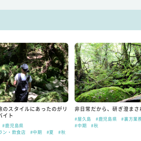
だから、研ぎ澄まされる感覚
南国パラダイス★種子島に
ーショック（笑）
#鹿児島県
#裏方業務
#秋
#種子島
#鹿児島県
#その他
#短期
#夏