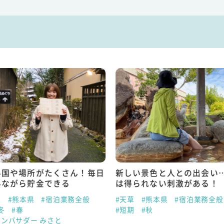
景色と人との出会い…日常で
リゾートバイトは価値観や
れない刺激がある！
ムを一度リセットできる絶
熊本県
#宿泊業務全般
#黒川温泉
#熊本県
#宿泊業
秋
#短期
#冬