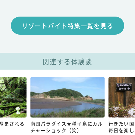
リゾートバイト特集一覧を見る
関連する体験談
澄まされる
南国パラダイス★種子島にカル
行きたい国
チャーショック（笑）
毎日を楽し