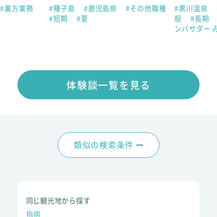
#裏方業務
#種子島
#鹿児島県
#その他職種
#黒川温泉
#短期
#夏
般
#長期
ンバサダー 
体験談一覧を見る
類似の検索条件
同じ観光地から探す
指宿