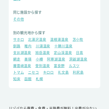
同じ施設から探す
その他
別の観光地から探す
サホロ
北湯沢温泉
温根湯温泉
苫小牧
釧路
稚内
川湯温泉
十勝川温泉
支笏湖温泉
旭岳温泉
定山渓温泉
日高
網走
美瑛
小樽
阿寒湖温泉
洞爺湖温泉
層雲峡温泉
登別温泉
富良野
ルスツ
トマム
ニセコ
キロロ
礼文島
利尻島
知床
函館
札幌
リゾバなら寮費・食費・光熱費が無料！出費が少ない