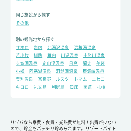
同じ施設から探す
その他
別の観光地から探す
サホロ
岩内
北湯沢温泉
温根湯温泉
苫小牧
釧路
稚内
川湯温泉
十勝川温泉
支笏湖温泉
定山渓温泉
日高
網走
美瑛
小樽
阿寒湖温泉
洞爺湖温泉
層雲峡温泉
登別温泉
富良野
ルスツ
トマム
ニセコ
キロロ
礼文島
利尻島
知床
函館
札幌
リゾバなら寮費・食費・光熱費が無料！出費が少ない
ので、貯金もバッチリ貯められます。リゾートバイト