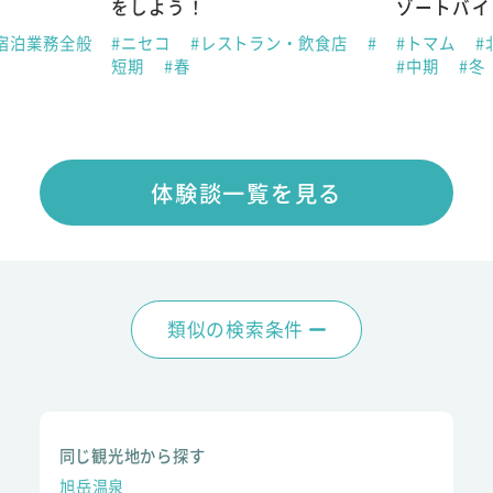
をしよう！
ゾートバイ
宿泊業務全般
#ニセコ
#レストラン・飲食店
#
#トマム
#
短期
#春
#中期
#冬
体験談一覧を見る
類似の検索条件
同じ観光地から探す
旭岳温泉