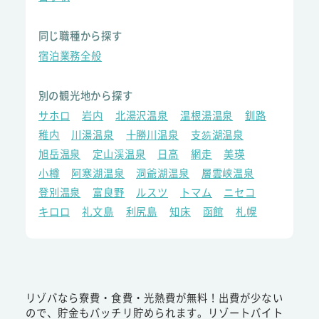
同じ職種から探す
宿泊業務全般
別の観光地から探す
サホロ
岩内
北湯沢温泉
温根湯温泉
釧路
稚内
川湯温泉
十勝川温泉
支笏湖温泉
旭岳温泉
定山渓温泉
日高
網走
美瑛
小樽
阿寒湖温泉
洞爺湖温泉
層雲峡温泉
登別温泉
富良野
ルスツ
トマム
ニセコ
キロロ
礼文島
利尻島
知床
函館
札幌
リゾバなら寮費・食費・光熱費が無料！出費が少ない
ので、貯金もバッチリ貯められます。リゾートバイト