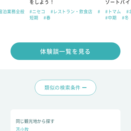
をしよう！
ゾートバイ
宿泊業務全般
#ニセコ
#レストラン・飲食店
#
#トマム
#
短期
#春
#中期
#冬
体験談一覧を見る
類似の検索条件
同じ観光地から探す
苫小牧