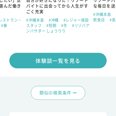
したい」正
自分が好きになった！リゾート
リゾートバ
選んだ働き
バイトに出会ってから人生がす
な毎日を送
ごく充実
#沖縄本島
飲食店
#
レストラン・
#沖縄本島
#沖縄
#レジャー施設
#春
スタッフ
#短期
#冬
#リゾバア
ンバサダー しょうりり
体験談一覧を見る
類似の検索条件