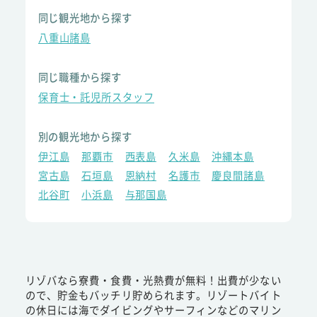
同じ観光地から探す
八重山諸島
同じ職種から探す
保育士・託児所スタッフ
別の観光地から探す
伊江島
那覇市
西表島
久米島
沖縄本島
宮古島
石垣島
恩納村
名護市
慶良間諸島
北谷町
小浜島
与那国島
リゾバなら寮費・食費・光熱費が無料！出費が少ない
ので、貯金もバッチリ貯められます。リゾートバイト
の休日には海でダイビングやサーフィンなどのマリン