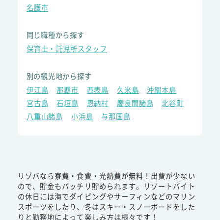
名護市
同じ職種から探す
保育士・託児所スタッフ
別の観光地から探す
伊江島
那覇市
西表島
久米島
沖縄本島
宮古島
石垣島
恩納村
慶良間諸島
北谷町
八重山諸島
小浜島
与那国島
リゾバなら寮費・食費・光熱費が無料！出費が少ない
ので、貯金もバッチリ貯められます。リゾートバイト
の休日には海でダイビングやサーフィンなどのマリン
スポーツをしたり、冬はスキー・スノーボードをした
りと勤務地によって楽しみ方は様々です！