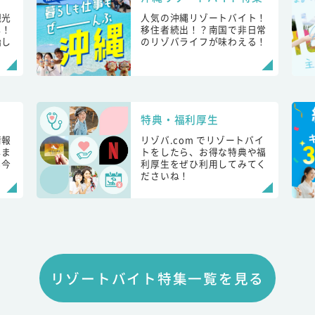
観光
人気の沖縄リゾートバイト！
し！
移住者続出！？南国で非日常
始し
のリゾバライフが味わえる！
特典・福利厚生
情報
リゾバ.com でリゾートバイ
しま
トをしたら、お得な特典や福
も今
利厚生をぜひ利用してみてく
ださいね！
リゾートバイト特集一覧を見る