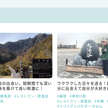
会の出会い。短期間でも深い
ワクワクした日々を送る！
係を築けて良い刺激に！
分に出会えて自分が大好き
#群馬県
#レストラン・飲食店
#箱根
#神奈川県
#秋
#レストラン・飲食店
#中期
#リゾバアンバサダー かのん