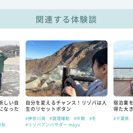
関連する体験談
新しい自
自分を変えるチャンス！リゾバは人
宿泊業
になった
生のリセットボタン
得た大
#神奈川県
#調理補助
#中期
#冬
#千葉県
#秋
#リゾバアンバサダー mayu