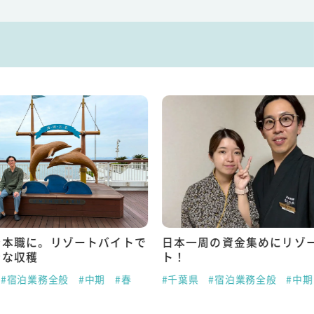
を本職に。リゾートバイトで
日本一周の資金集めにリゾ
きな収穫
ト！
#宿泊業務全般
#中期
#春
#千葉県
#宿泊業務全般
#中期