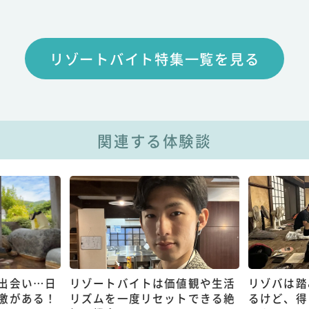
リゾートバイト特集一覧を見る
関連する体験談
出会い…日
リゾートバイトは価値観や生活
リゾバは踏
激がある！
リズムを一度リセットできる絶
るけど、得