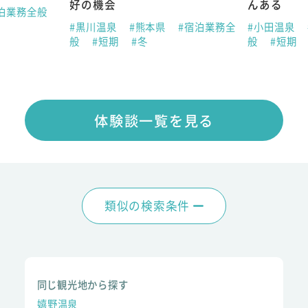
好の機会
んある
泊業務全般
#黒川温泉
#熊本県
#宿泊業務全
#小田温泉
般
#短期
#冬
般
#短期
体験談一覧を見る
類似の検索条件
同じ観光地から探す
嬉野温泉