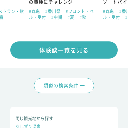
の職種にチャレンジ
ゾートバイ
ストラン・飲
#丸亀
#香川県
#フロント・ベ
#丸亀
#香
#春
ル・受付
#中期
#夏
#秋
ル・受付
体験談一覧を見る
類似の検索条件
同じ観光地から探す
あしずり温泉