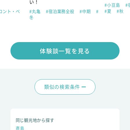
い！
#小豆島
#
#夏
#秋
ロント・ベ
#丸亀
#宿泊業務全般
#中期
#
夏
冬
体験談一覧を見る
類似の検索条件
同じ観光地から探す
直島