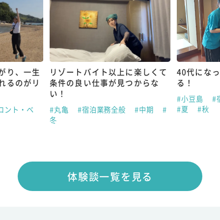
がり、一生
リゾートバイト以上に楽しくて
40代にな
れるのがリ
条件の良い仕事が見つからな
る！
い！
#小豆島
#
#夏
#秋
ロント・ベ
#丸亀
#宿泊業務全般
#中期
#
夏
冬
体験談一覧を見る