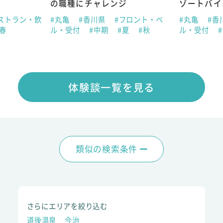
の職種にチャレンジ
ゾートバイ
ストラン・飲
#丸亀
#香川県
#フロント・ベ
#丸亀
#香
#春
ル・受付
#中期
#夏
#秋
ル・受付
体験談一覧を見る
類似の検索条件
さらにエリアを絞り込む
道後温泉
今治