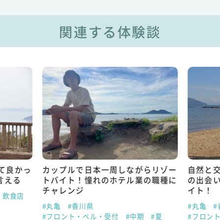
関連する体験談
て良かっ
カップルで日本一周しながらリゾー
自然と
言える
トバイト！憧れのホテル業の職種に
の出会
チャレンジ
イト！
・飲食店
#丸亀
#香川県
#丸亀
#
#フロント・ベル・受付
#中期
#夏
#フロン