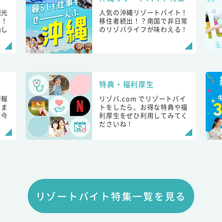
観光
人気の沖縄リゾートバイト！
し！
移住者続出！？南国で非日常
始し
のリゾバライフが味わえる！
特典・福利厚生
情報
リゾバ.com でリゾートバイ
しま
トをしたら、お得な特典や福
も今
利厚生をぜひ利用してみてく
ださいね！
リゾートバイト特集一覧を見る