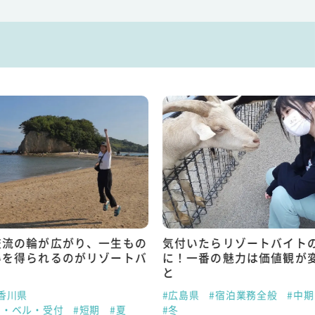
交流の輪が広がり、一生もの
気付いたらリゾートバイト
いを得られるのがリゾートバ
に！一番の魅力は価値観が
と
香川県
#広島県
#宿泊業務全般
#中期
ト・ベル・受付
#短期
#夏
#冬