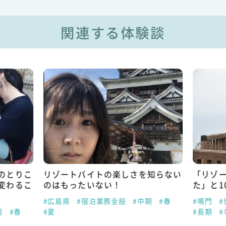
関連する体験談
のとりこ
リゾートバイトの楽しさを知らない
「リゾ
変わるこ
のはもったいない！
た」と1
#広島県
#宿泊業務全般
#中期
#春
#鳴門
#
期
#春
#夏
#長期
#