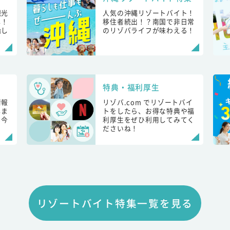
観光
人気の沖縄リゾートバイト！
し！
移住者続出！？南国で非日常
始し
のリゾバライフが味わえる！
特典・福利厚生
情報
リゾバ.com でリゾートバイ
しま
トをしたら、お得な特典や福
も今
利厚生をぜひ利用してみてく
ださいね！
リゾートバイト特集一覧を見る