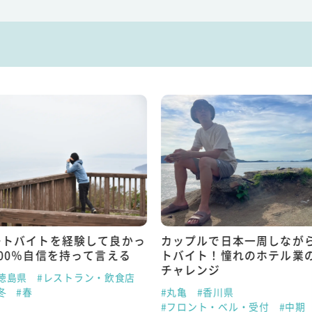
ートバイトを経験して良かっ
カップルで日本一周しなが
00％自信を持って言える
トバイト！憧れのホテル業
チャレンジ
徳島県
#レストラン・飲食店
冬
#春
#丸亀
#香川県
#フロント・ベル・受付
#中期