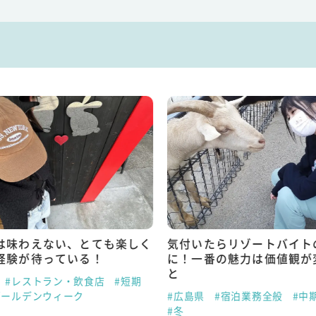
は味わえない、とても楽しく
気付いたらリゾートバイト
経験が待っている！
に！一番の魅力は価値観が
と
#レストラン・飲食店
#短期
ゴールデンウィーク
#広島県
#宿泊業務全般
#中
#冬