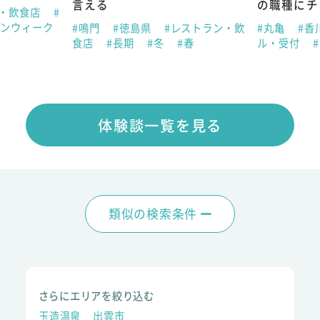
言える
の職種にチ
ン・飲食店
#
デンウィーク
#鳴門
#徳島県
#レストラン・飲
#丸亀
#香
食店
#長期
#冬
#春
ル・受付
体験談一覧を見る
類似の検索条件
さらにエリアを絞り込む
玉造温泉
出雲市