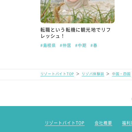
転職という転機に観光地でリフ
レッシュ！
#島根県
#仲居
#中期
#春
リゾートバイトTOP
＞
リゾバ体験談
＞
中国・四国
リゾートバイトTOP
会社概要
福利