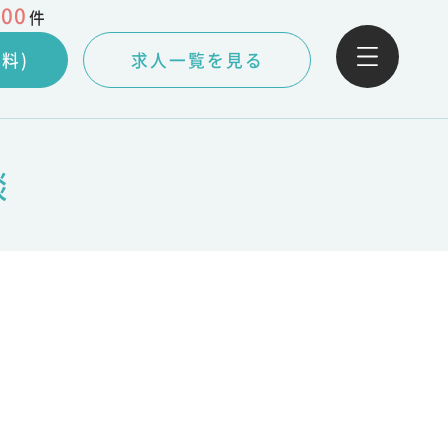
000
件
料)
求人一覧を見る
談