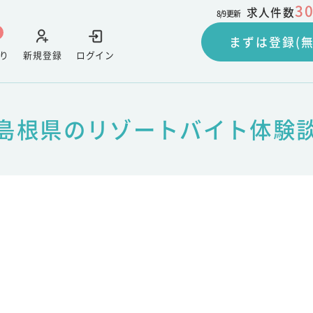
3
求人件数
8/9
更新
まずは登録(無
り
新規登録
ログイン
島根県のリゾートバイト体験