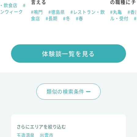
言える
の職種にチ
ン・飲食店
#
デンウィーク
#鳴門
#徳島県
#レストラン・飲
#丸亀
#香
食店
#長期
#冬
#春
ル・受付
体験談一覧を見る
類似の検索条件
さらにエリアを絞り込む
玉造温泉
出雲市