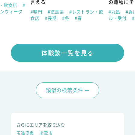
言える
の職種にチ
ン・飲食店
#
デンウィーク
#鳴門
#徳島県
#レストラン・飲
#丸亀
#香
食店
#長期
#冬
#春
ル・受付
体験談一覧を見る
類似の検索条件
さらにエリアを絞り込む
玉造温泉
出雲市