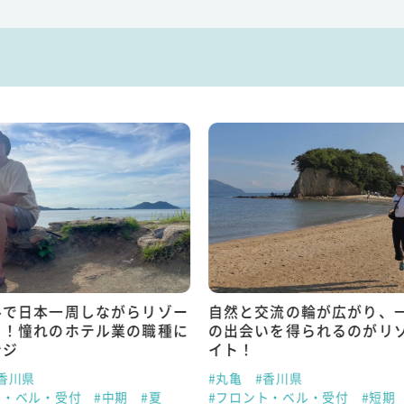
ルで日本一周しながらリゾー
自然と交流の輪が広がり、
ト！憧れのホテル業の職種に
の出会いを得られるのがリ
ンジ
イト！
香川県
#丸亀
#香川県
ト・ベル・受付
#中期
#夏
#フロント・ベル・受付
#短期