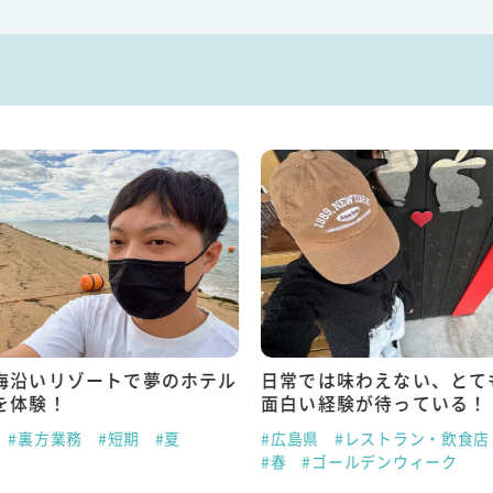
海沿いリゾートで夢のホテル
日常では味わえない、とて
を体験！
面白い経験が待っている！
#裏方業務
#短期
#夏
#広島県
#レストラン・飲食店
#春
#ゴールデンウィーク