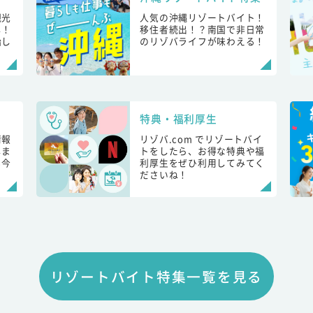
観光
人気の沖縄リゾートバイト！
し！
移住者続出！？南国で非日常
始し
のリゾバライフが味わえる！
特典・福利厚生
情報
リゾバ.com でリゾートバイ
しま
トをしたら、お得な特典や福
も今
利厚生をぜひ利用してみてく
ださいね！
リゾートバイト特集一覧を見る