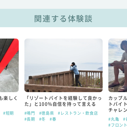
関連する体験談
も楽しく
「リゾートバイトを経験して良かっ
カップ
た」と100％自信を持って言える
トバイ
チャレ
#短期
#鳴門
#徳島県
#レストラン・飲食店
#長期
#冬
#春
#丸亀
#
#フロン