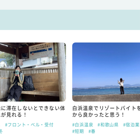
地に滞在しないとできない体
白浜温泉でリゾートバイト
色が見れる！
から良かったと思う！
県
#フロント・ベル・受付
#白浜温泉
#和歌山県
#宿泊
冬
#短期
#春