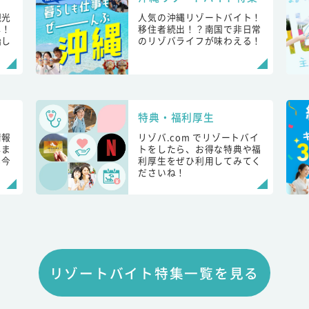
観光
人気の沖縄リゾートバイト！
し！
移住者続出！？南国で非日常
始し
のリゾバライフが味わえる！
特典・福利厚生
情報
リゾバ.com でリゾートバイ
しま
トをしたら、お得な特典や福
も今
利厚生をぜひ利用してみてく
ださいね！
リゾートバイト特集一覧を見る