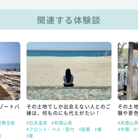
関連する体験談
ゾートバ
その土地でしか出会えない人とのご
その土
縁は、何ものにも代えがたい！
験や景
業務全般
#白浜温泉
#和歌山県
#和歌山
#フロント・ベル・受付
#長期
#春
#中期
#
り
#夏