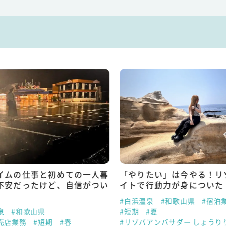
イムの仕事と初めての一人暮
「やりたい」は今やる！リ
不安だったけど、自信がつい
イトで行動力が身についた
#白浜温泉
#和歌山県
#宿泊
泉
#和歌山県
#短期
#夏
売店業務
#短期
#春
#リゾバアンバサダー しょうり