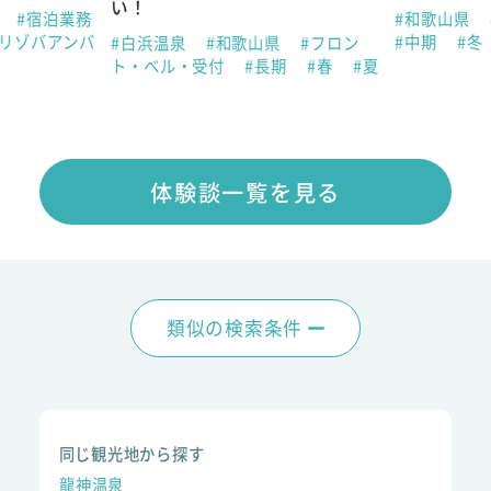
い！
県
#宿泊業務
#和歌山県
#リゾバアンバ
#中期
#冬
#白浜温泉
#和歌山県
#フロン
ト・ベル・受付
#長期
#春
#夏
体験談一覧を見る
類似の検索条件
同じ観光地から探す
龍神温泉