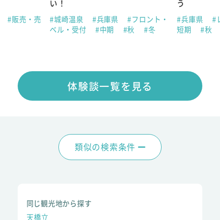
い！
う
県
#販売・売
#城崎温泉
#兵庫県
#フロント・
#兵庫県
#
ベル・受付
#中期
#秋
#冬
短期
#秋
体験談一覧を見る
類似の検索条件
同じ観光地から探す
天橋立