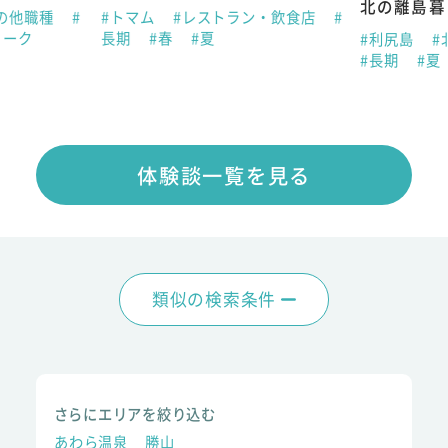
北の離島暮
の他職種
#
#トマム
#レストラン・飲食店
#
ィーク
長期
#春
#夏
#利尻島
#
#長期
#夏
体験談一覧を見る
類似の検索条件
さらにエリアを絞り込む
あわら温泉
勝山