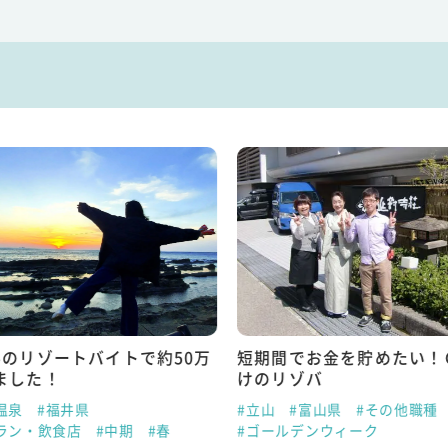
半のリゾートバイトで約50万
短期間でお金を貯めたい！
ました！
けのリゾバ
温泉
#福井県
#立山
#富山県
#その他職種
ラン・飲食店
#中期
#春
#ゴールデンウィーク