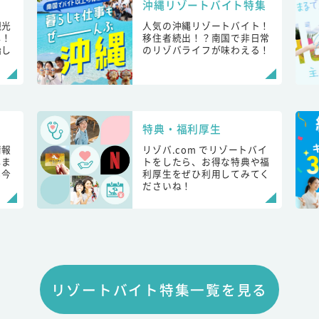
沖縄リゾートバイト特集
観光
人気の沖縄リゾートバイト！
し！
移住者続出！？南国で非日常
始し
のリゾバライフが味わえる！
特典・福利厚生
情報
リゾバ.com でリゾートバイ
しま
トをしたら、お得な特典や福
も今
利厚生をぜひ利用してみてく
ださいね！
リゾートバイト特集一覧を見る