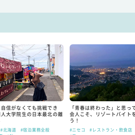
に自信がなくても挑戦でき
「青春は終わった」と思っ
国人大学院生の日本最北の離
会人こそ、リゾートバイト
し
う！
#北海道
#宿泊業務全般
#ニセコ
#レストラン・飲食店