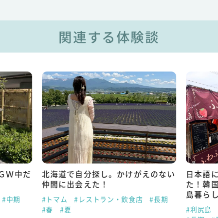
関連する体験談
ＧＷ中だ
北海道で自分探し。かけがえのない
日本語
仲間に出会えた！
た！韓
島暮ら
#中期
#トマム
#レストラン・飲食店
#長期
#春
#夏
#利尻島