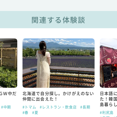
関連する体験談
ＧＷ中だ
北海道で自分探し。かけがえのない
日本語
仲間に出会えた！
た！韓
島暮ら
#中期
#トマム
#レストラン・飲食店
#長期
#春
#夏
#利尻島