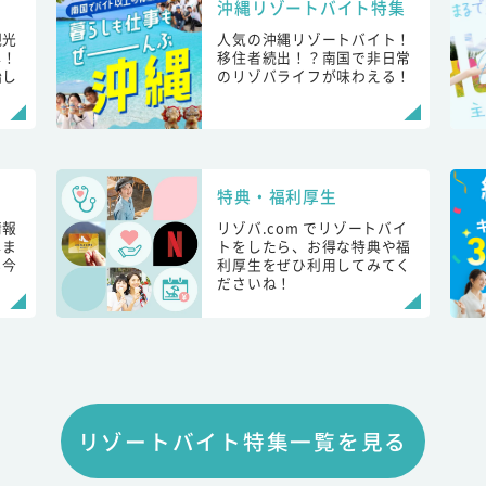
沖縄リゾートバイト特集
観光
人気の沖縄リゾートバイト！
し！
移住者続出！？南国で非日常
始し
のリゾバライフが味わえる！
特典・福利厚生
情報
リゾバ.com でリゾートバイ
しま
トをしたら、お得な特典や福
も今
利厚生をぜひ利用してみてく
ださいね！
リゾートバイト特集一覧を見る