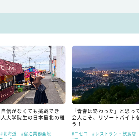
に自信がなくても挑戦でき
「青春は終わった」と思っ
国人大学院生の日本最北の離
会人こそ、リゾートバイト
し
う！
#北海道
#宿泊業務全般
#ニセコ
#レストラン・飲食店