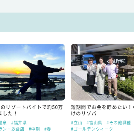
半のリゾートバイトで約50万
短期間でお金を貯めたい！
ました！
けのリゾバ
温泉
#福井県
#立山
#富山県
#その他職種
ラン・飲食店
#中期
#春
#ゴールデンウィーク