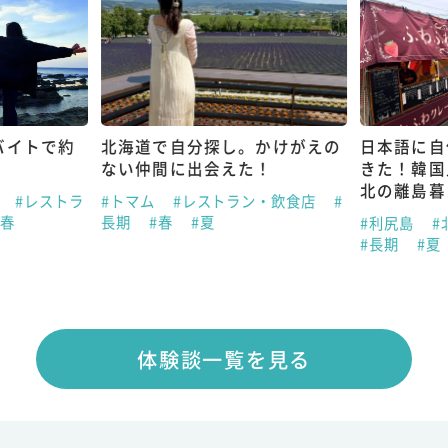
バイトで約
北海道で自分探し。かけがえの
日本語に自
ない仲間に出会えた！
きた！韓国
北の離島暮
県
#レストラ
#トマム
#レストラン・飲食店
#
#春
長期
#春
#夏
#利尻島
#
#長期
#夏
体験談一覧を見る