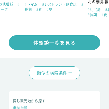
北の離島暮
の他職種
#
#トマム
#レストラン・飲食店
#
ィーク
長期
#春
#夏
#利尻島
#
#長期
#夏
体験談一覧を見る
類似の検索条件
同じ観光地から探す
能登半島