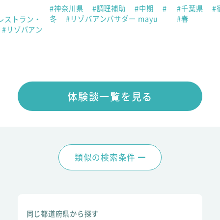
#神奈川県
#調理補助
#中期
#
#千葉県
#
冬
#リゾバアンバサダー mayu
#春
レストラン・
#リゾバアン
体験談一覧を見る
類似の検索条件
同じ都道府県から探す